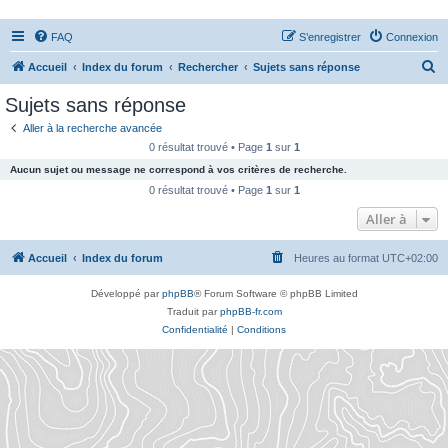
FAQ
S’enregistrer
Connexion
R
Accueil
Index du forum
Rechercher
Sujets sans réponse
e
Sujets sans réponse
c
Aller à la recherche avancée
h
0 résultat trouvé • Page
1
sur
1
e
Aucun sujet ou message ne correspond à vos critères de recherche.
r
0 résultat trouvé • Page
1
sur
1
c
Aller à
h
Accueil
Index du forum
Heures au format
UTC+02:00
e
r
Développé par
phpBB
® Forum Software © phpBB Limited
Traduit par
phpBB-fr.com
Confidentialité
|
Conditions