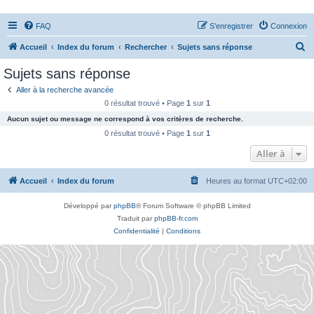
FAQ
S’enregistrer
Connexion
R
Accueil
Index du forum
Rechercher
Sujets sans réponse
e
Sujets sans réponse
c
Aller à la recherche avancée
h
0 résultat trouvé • Page
1
sur
1
e
Aucun sujet ou message ne correspond à vos critères de recherche.
r
0 résultat trouvé • Page
1
sur
1
c
Aller à
h
Accueil
Index du forum
Heures au format
UTC+02:00
e
r
Développé par
phpBB
® Forum Software © phpBB Limited
Traduit par
phpBB-fr.com
Confidentialité
|
Conditions