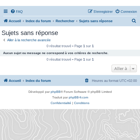
FAQ
S’enregistrer
Connexion
R
Accueil
Index du forum
Rechercher
Sujets sans réponse
e
Sujets sans réponse
c
Aller à la recherche avancée
h
0 résultat trouvé • Page
1
sur
1
e
Aucun sujet ou message ne correspond à vos critères de recherche.
r
0 résultat trouvé • Page
1
sur
1
c
Aller à
h
Accueil
Index du forum
Heures au format
UTC+02:00
e
r
Développé par
phpBB
® Forum Software © phpBB Limited
Traduit par
phpBB-fr.com
Confidentialité
|
Conditions