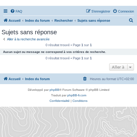
FAQ
S’enregistrer
Connexion
R
Accueil
Index du forum
Rechercher
Sujets sans réponse
e
Sujets sans réponse
c
Aller à la recherche avancée
h
0 résultat trouvé • Page
1
sur
1
e
Aucun sujet ou message ne correspond à vos critères de recherche.
r
0 résultat trouvé • Page
1
sur
1
c
Aller à
h
Accueil
Index du forum
Heures au format
UTC+02:00
e
r
Développé par
phpBB
® Forum Software © phpBB Limited
Traduit par
phpBB-fr.com
Confidentialité
|
Conditions