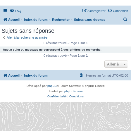
FAQ
S’enregistrer
Connexion
R
Accueil
Index du forum
Rechercher
Sujets sans réponse
e
Sujets sans réponse
c
Aller à la recherche avancée
h
0 résultat trouvé • Page
1
sur
1
e
Aucun sujet ou message ne correspond à vos critères de recherche.
r
0 résultat trouvé • Page
1
sur
1
c
Aller à
h
Accueil
Index du forum
Heures au format
UTC+02:00
e
r
Développé par
phpBB
® Forum Software © phpBB Limited
Traduit par
phpBB-fr.com
Confidentialité
|
Conditions