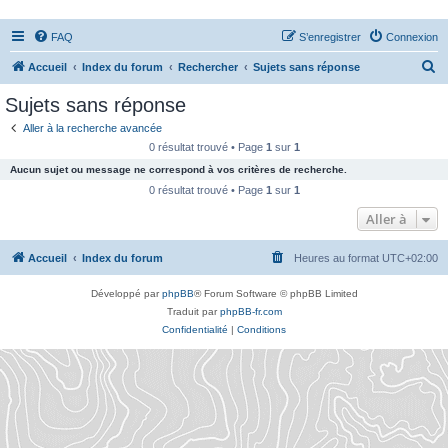
FAQ
S’enregistrer
Connexion
R
Accueil
Index du forum
Rechercher
Sujets sans réponse
e
Sujets sans réponse
c
Aller à la recherche avancée
h
0 résultat trouvé • Page
1
sur
1
e
Aucun sujet ou message ne correspond à vos critères de recherche.
r
0 résultat trouvé • Page
1
sur
1
c
Aller à
h
Accueil
Index du forum
Heures au format
UTC+02:00
e
r
Développé par
phpBB
® Forum Software © phpBB Limited
Traduit par
phpBB-fr.com
Confidentialité
|
Conditions