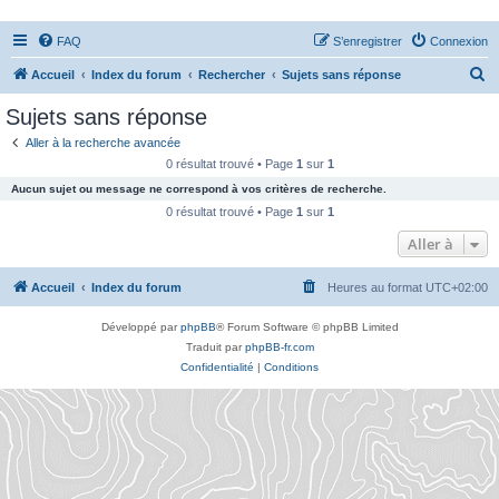
FAQ
S’enregistrer
Connexion
R
Accueil
Index du forum
Rechercher
Sujets sans réponse
e
Sujets sans réponse
c
Aller à la recherche avancée
h
0 résultat trouvé • Page
1
sur
1
e
Aucun sujet ou message ne correspond à vos critères de recherche.
r
0 résultat trouvé • Page
1
sur
1
c
Aller à
h
Accueil
Index du forum
Heures au format
UTC+02:00
e
r
Développé par
phpBB
® Forum Software © phpBB Limited
Traduit par
phpBB-fr.com
Confidentialité
|
Conditions