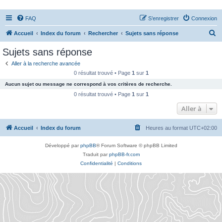
FAQ
S’enregistrer
Connexion
R
Accueil
Index du forum
Rechercher
Sujets sans réponse
e
Sujets sans réponse
c
Aller à la recherche avancée
h
0 résultat trouvé • Page
1
sur
1
e
Aucun sujet ou message ne correspond à vos critères de recherche.
r
0 résultat trouvé • Page
1
sur
1
c
Aller à
h
Accueil
Index du forum
Heures au format
UTC+02:00
e
r
Développé par
phpBB
® Forum Software © phpBB Limited
Traduit par
phpBB-fr.com
Confidentialité
|
Conditions