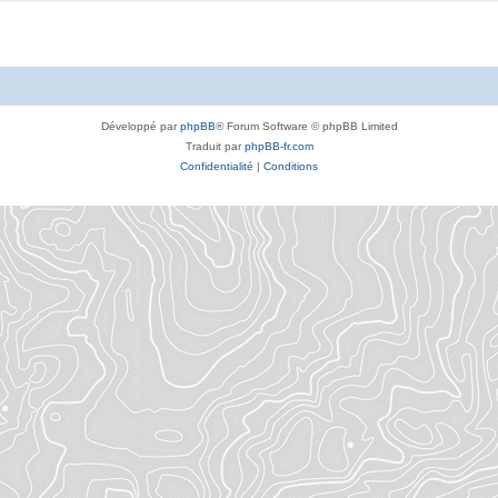
Développé par
phpBB
® Forum Software © phpBB Limited
Traduit par
phpBB-fr.com
Confidentialité
|
Conditions