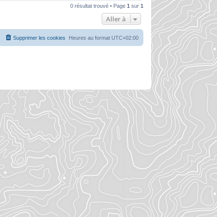
0 résultat trouvé • Page
1
sur
1
Aller à
Supprimer les cookies
Heures au format
UTC+02:00