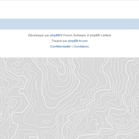
Développé par
phpBB
® Forum Software © phpBB Limited
Traduit par
phpBB-fr.com
Confidentialité
|
Conditions