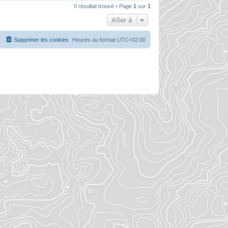
0 résultat trouvé • Page
1
sur
1
Aller à
Supprimer les cookies
Heures au format
UTC+02:00