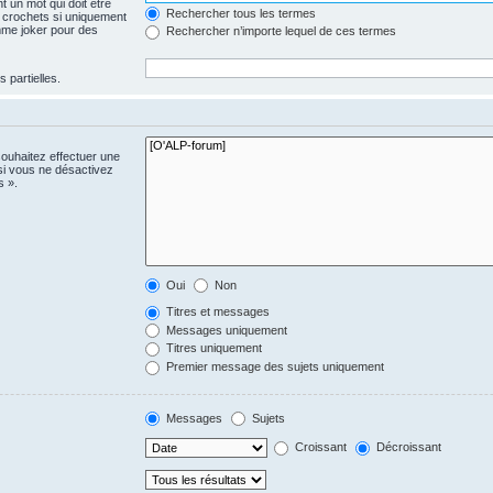
 un mot qui doit être
Rechercher tous les termes
 crochets si uniquement
omme joker pour des
Rechercher n’importe lequel de ces termes
 partielles.
souhaitez effectuer une
si vous ne désactivez
s ».
Oui
Non
Titres et messages
Messages uniquement
Titres uniquement
Premier message des sujets uniquement
Messages
Sujets
Croissant
Décroissant