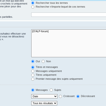
 un mot qui doit être
Rechercher tous les termes
 crochets si uniquement
omme joker pour des
Rechercher n’importe lequel de ces termes
 partielles.
souhaitez effectuer une
si vous ne désactivez
s ».
Oui
Non
Titres et messages
Messages uniquement
Titres uniquement
Premier message des sujets uniquement
Messages
Sujets
Croissant
Décroissant