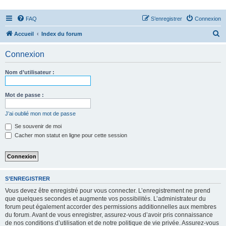
FAQ
S’enregistrer
Connexion
R
Accueil
Index du forum
e
Connexion
c
h
Nom d’utilisateur :
e
r
Mot de passe :
c
J’ai oublié mon mot de passe
h
Se souvenir de moi
e
Cacher mon statut en ligne pour cette session
r
S’ENREGISTRER
Vous devez être enregistré pour vous connecter. L’enregistrement ne prend
que quelques secondes et augmente vos possibilités. L’administrateur du
forum peut également accorder des permissions additionnelles aux membres
du forum. Avant de vous enregistrer, assurez-vous d’avoir pris connaissance
de nos conditions d’utilisation et de notre politique de vie privée. Assurez-vous