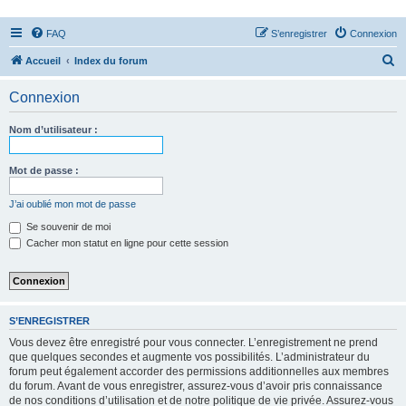
FAQ
S’enregistrer
Connexion
R
Accueil
Index du forum
e
Connexion
c
h
Nom d’utilisateur :
e
r
Mot de passe :
c
J’ai oublié mon mot de passe
h
Se souvenir de moi
e
Cacher mon statut en ligne pour cette session
r
S’ENREGISTRER
Vous devez être enregistré pour vous connecter. L’enregistrement ne prend
que quelques secondes et augmente vos possibilités. L’administrateur du
forum peut également accorder des permissions additionnelles aux membres
du forum. Avant de vous enregistrer, assurez-vous d’avoir pris connaissance
de nos conditions d’utilisation et de notre politique de vie privée. Assurez-vous