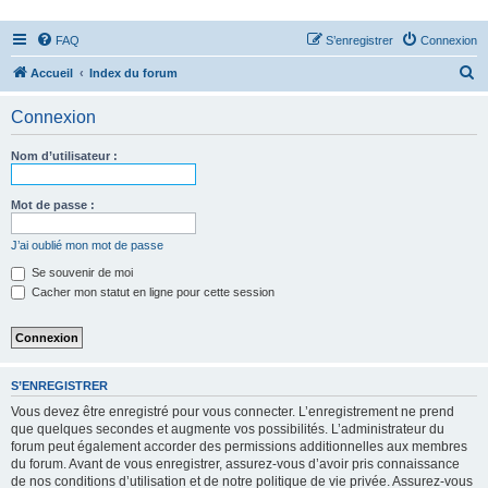
FAQ
S’enregistrer
Connexion
R
Accueil
Index du forum
e
Connexion
c
h
Nom d’utilisateur :
e
r
Mot de passe :
c
J’ai oublié mon mot de passe
h
Se souvenir de moi
e
Cacher mon statut en ligne pour cette session
r
S’ENREGISTRER
Vous devez être enregistré pour vous connecter. L’enregistrement ne prend
que quelques secondes et augmente vos possibilités. L’administrateur du
forum peut également accorder des permissions additionnelles aux membres
du forum. Avant de vous enregistrer, assurez-vous d’avoir pris connaissance
de nos conditions d’utilisation et de notre politique de vie privée. Assurez-vous