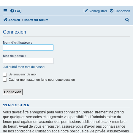
FAQ
S’enregistrer
Connexion
R
Accueil
Index du forum
e
Connexion
c
h
Nom d’utilisateur :
e
r
Mot de passe :
c
J’ai oublié mon mot de passe
h
Se souvenir de moi
e
Cacher mon statut en ligne pour cette session
r
S’ENREGISTRER
Vous devez être enregistré pour vous connecter. L’enregistrement ne prend
que quelques secondes et augmente vos possibilités. L’administrateur du
forum peut également accorder des permissions additionnelles aux membres
du forum. Avant de vous enregistrer, assurez-vous d’avoir pris connaissance
de nos conditions d’utilisation et de notre politique de vie privée. Assurez-vous