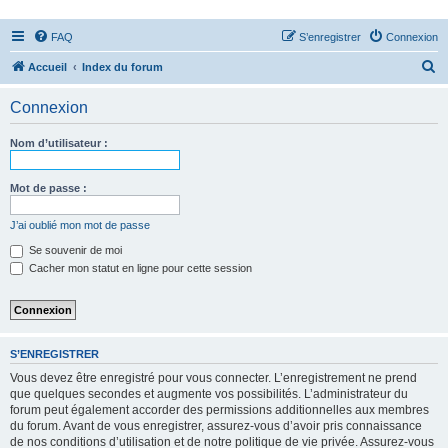
FAQ
S’enregistrer
Connexion
R
Accueil
Index du forum
e
Connexion
c
h
Nom d’utilisateur :
e
r
Mot de passe :
c
J’ai oublié mon mot de passe
h
Se souvenir de moi
e
Cacher mon statut en ligne pour cette session
r
S’ENREGISTRER
Vous devez être enregistré pour vous connecter. L’enregistrement ne prend
que quelques secondes et augmente vos possibilités. L’administrateur du
forum peut également accorder des permissions additionnelles aux membres
du forum. Avant de vous enregistrer, assurez-vous d’avoir pris connaissance
de nos conditions d’utilisation et de notre politique de vie privée. Assurez-vous