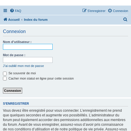
FAQ
S’enregistrer
Connexion
R
Accueil
Index du forum
e
Connexion
c
h
Nom d’utilisateur :
e
r
Mot de passe :
c
J’ai oublié mon mot de passe
h
Se souvenir de moi
e
Cacher mon statut en ligne pour cette session
r
S’ENREGISTRER
Vous devez être enregistré pour vous connecter. L’enregistrement ne prend
que quelques secondes et augmente vos possibilités. L’administrateur du
forum peut également accorder des permissions additionnelles aux membres
du forum. Avant de vous enregistrer, assurez-vous d’avoir pris connaissance
de nos conditions d’utilisation et de notre politique de vie privée. Assurez-vous