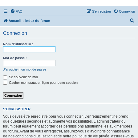
FAQ
S’enregistrer
Connexion
R
Accueil
Index du forum
e
Connexion
c
h
Nom d’utilisateur :
e
r
Mot de passe :
c
J’ai oublié mon mot de passe
h
Se souvenir de moi
e
Cacher mon statut en ligne pour cette session
r
S’ENREGISTRER
Vous devez être enregistré pour vous connecter. L’enregistrement ne prend
que quelques secondes et augmente vos possibilités. L’administrateur du
forum peut également accorder des permissions additionnelles aux membres
du forum. Avant de vous enregistrer, assurez-vous d’avoir pris connaissance
de nos conditions d’utilisation et de notre politique de vie privée. Assurez-vous