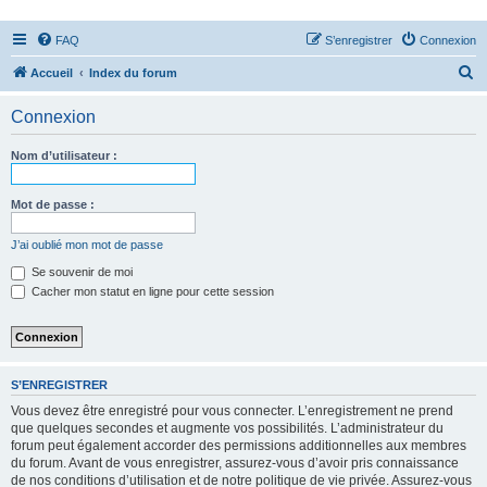
FAQ
S’enregistrer
Connexion
R
Accueil
Index du forum
e
Connexion
c
h
Nom d’utilisateur :
e
r
Mot de passe :
c
J’ai oublié mon mot de passe
h
Se souvenir de moi
e
Cacher mon statut en ligne pour cette session
r
S’ENREGISTRER
Vous devez être enregistré pour vous connecter. L’enregistrement ne prend
que quelques secondes et augmente vos possibilités. L’administrateur du
forum peut également accorder des permissions additionnelles aux membres
du forum. Avant de vous enregistrer, assurez-vous d’avoir pris connaissance
de nos conditions d’utilisation et de notre politique de vie privée. Assurez-vous