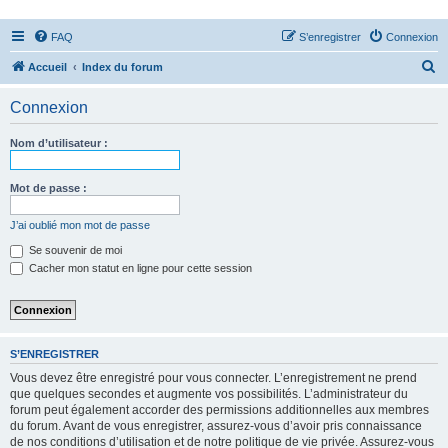
FAQ
S’enregistrer
Connexion
R
Accueil
Index du forum
e
Connexion
c
h
Nom d’utilisateur :
e
r
Mot de passe :
c
J’ai oublié mon mot de passe
h
Se souvenir de moi
e
Cacher mon statut en ligne pour cette session
r
S’ENREGISTRER
Vous devez être enregistré pour vous connecter. L’enregistrement ne prend
que quelques secondes et augmente vos possibilités. L’administrateur du
forum peut également accorder des permissions additionnelles aux membres
du forum. Avant de vous enregistrer, assurez-vous d’avoir pris connaissance
de nos conditions d’utilisation et de notre politique de vie privée. Assurez-vous