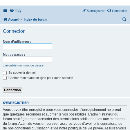
FAQ
S’enregistrer
Connexion
R
Accueil
Index du forum
e
Connexion
c
h
Nom d’utilisateur :
e
r
Mot de passe :
c
J’ai oublié mon mot de passe
h
Se souvenir de moi
e
Cacher mon statut en ligne pour cette session
r
S’ENREGISTRER
Vous devez être enregistré pour vous connecter. L’enregistrement ne prend
que quelques secondes et augmente vos possibilités. L’administrateur du
forum peut également accorder des permissions additionnelles aux membres
du forum. Avant de vous enregistrer, assurez-vous d’avoir pris connaissance
de nos conditions d’utilisation et de notre politique de vie privée. Assurez-vous