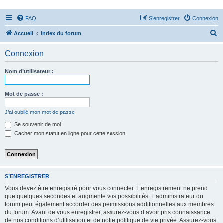
FAQ
S’enregistrer
Connexion
R
Accueil
Index du forum
e
Connexion
c
h
Nom d’utilisateur :
e
r
Mot de passe :
c
J’ai oublié mon mot de passe
h
Se souvenir de moi
e
Cacher mon statut en ligne pour cette session
r
S’ENREGISTRER
Vous devez être enregistré pour vous connecter. L’enregistrement ne prend
que quelques secondes et augmente vos possibilités. L’administrateur du
forum peut également accorder des permissions additionnelles aux membres
du forum. Avant de vous enregistrer, assurez-vous d’avoir pris connaissance
de nos conditions d’utilisation et de notre politique de vie privée. Assurez-vous