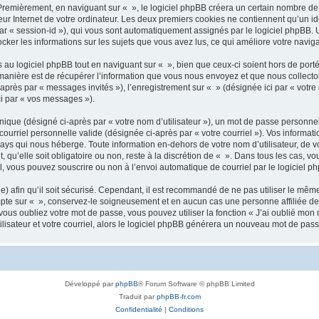
remièrement, en naviguant sur « », le logiciel phpBB créera un certain nombre de co
ur Internet de votre ordinateur. Les deux premiers cookies ne contiennent qu’un iden
 par « session-id »), qui vous sont automatiquement assignés par le logiciel phpBB.
tocker les informations sur les sujets que vous avez lus, ce qui améliore votre naviga
u logiciel phpBB tout en naviguant sur « », bien que ceux-ci soient hors de port
nière est de récupérer l’information que vous nous envoyez et que nous collectons. 
i-après par « messages invités »), l’enregistrement sur « » (désignée ici par « vo
ci par « vos messages »).
ique (désigné ci-après par « votre nom d’utilisateur »), un mot de passe personnel
courriel personnelle valide (désignée ci-après par « votre courriel »). Vos informa
ays qui nous héberge. Toute information en-dehors de votre nom d’utilisateur, de v
 qu’elle soit obligatoire ou non, reste à la discrétion de « ». Dans tous les cas, v
l, vous pouvez souscrire ou non à l’envoi automatique de courriel par le logiciel p
 afin qu’il soit sécurisé. Cependant, il est recommandé de ne pas utiliser le même 
pte sur « », conservez-le soigneusement et en aucun cas une personne affiliée de
us oubliez votre mot de passe, vous pouvez utiliser la fonction « J’ai oublié mon 
isateur et votre courriel, alors le logiciel phpBB générera un nouveau mot de pas
Développé par
phpBB
® Forum Software © phpBB Limited
Traduit par
phpBB-fr.com
Confidentialité
|
Conditions