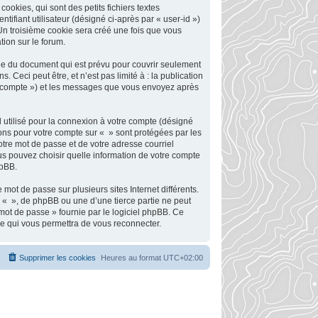
okies, qui sont des petits fichiers textes
tifiant utilisateur (désigné ci-après par « user-id »)
 Un troisième cookie sera créé une fois que vous
tion sur le forum.
ée du document qui est prévu pour couvrir seulement
Ceci peut être, et n’est pas limité à : la publication
tre compte ») et les messages que vous envoyez après
 utilisé pour la connexion à votre compte (désigné
tions pour votre compte sur « » sont protégées par les
otre mot de passe et de votre adresse courriel
ous pouvez choisir quelle information de votre compte
hpBB.
mot de passe sur plusieurs sites Internet différents.
 « », de phpBB ou une d’une tierce partie ne peut
mot de passe » fournie par le logiciel phpBB. Ce
se qui vous permettra de vous reconnecter.
Supprimer les cookies
Heures au format
UTC+02:00