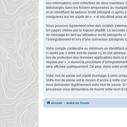
Vos informations sont collectées de deux manières. P
téléchargés dans les fichiers temporaires du navigate
et un identifiant de session invité (désigné ci-après
naviguerez sur les sujets de « » et est utilisé pour s
Nous pouvons également créer des cookies externes a
les pages créées par le logiciel phpBB. La seconde ma
de message en tant qu’utilisateur invité (désignée c
l’enregistrement et lors d’une connexion (désignés i
Votre compte contiendra au minimum un identifiant un
ci-après par « votre mot de passe »), et une adresse 
lois de protection des données applicables dans le p
requise par « » durant la procédure d’enregistrement,
sera affichée publiquement. De plus, dans votre profi
Votre mot de passe est crypté (hashage à sens unique)
Votre mot de passe est le moyen d’accès à votre com
vous demander légitimement votre mot de passe. Si vo
processus vous demandera de fournir votre nom d’util
Accueil
Index du forum