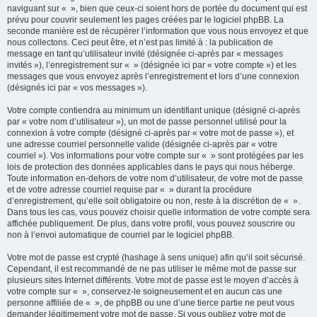
naviguant sur « », bien que ceux-ci soient hors de portée du document qui est
prévu pour couvrir seulement les pages créées par le logiciel phpBB. La
seconde manière est de récupérer l’information que vous nous envoyez et que
nous collectons. Ceci peut être, et n’est pas limité à : la publication de
message en tant qu’utilisateur invité (désignée ci-après par « messages
invités »), l’enregistrement sur « » (désignée ici par « votre compte ») et les
messages que vous envoyez après l’enregistrement et lors d’une connexion
(désignés ici par « vos messages »).
Votre compte contiendra au minimum un identifiant unique (désigné ci-après
par « votre nom d’utilisateur »), un mot de passe personnel utilisé pour la
connexion à votre compte (désigné ci-après par « votre mot de passe »), et
une adresse courriel personnelle valide (désignée ci-après par « votre
courriel »). Vos informations pour votre compte sur « » sont protégées par les
lois de protection des données applicables dans le pays qui nous héberge.
Toute information en-dehors de votre nom d’utilisateur, de votre mot de passe
et de votre adresse courriel requise par « » durant la procédure
d’enregistrement, qu’elle soit obligatoire ou non, reste à la discrétion de « ».
Dans tous les cas, vous pouvez choisir quelle information de votre compte sera
affichée publiquement. De plus, dans votre profil, vous pouvez souscrire ou
non à l’envoi automatique de courriel par le logiciel phpBB.
Votre mot de passe est crypté (hashage à sens unique) afin qu’il soit sécurisé.
Cependant, il est recommandé de ne pas utiliser le même mot de passe sur
plusieurs sites Internet différents. Votre mot de passe est le moyen d’accès à
votre compte sur « », conservez-le soigneusement et en aucun cas une
personne affiliée de « », de phpBB ou une d’une tierce partie ne peut vous
demander légitimement votre mot de passe. Si vous oubliez votre mot de