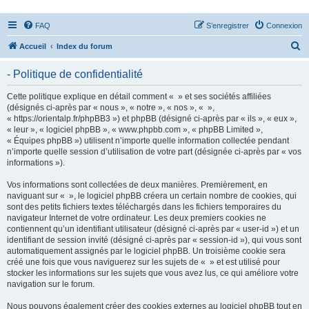
FAQ
S’enregistrer
Connexion
R
Accueil
Index du forum
e
- Politique de confidentialité
c
h
Cette politique explique en détail comment « » et ses sociétés affiliées
(désignés ci-après par « nous », « notre », « nos », « »,
e
« https://orientalp.fr/phpBB3 ») et phpBB (désigné ci-après par « ils », « eux »,
r
« leur », « logiciel phpBB », « www.phpbb.com », « phpBB Limited »,
« Équipes phpBB ») utilisent n’importe quelle information collectée pendant
c
n’importe quelle session d’utilisation de votre part (désignée ci-après par « vos
h
informations »).
e
Vos informations sont collectées de deux manières. Premièrement, en
r
naviguant sur « », le logiciel phpBB créera un certain nombre de cookies, qui
sont des petits fichiers textes téléchargés dans les fichiers temporaires du
navigateur Internet de votre ordinateur. Les deux premiers cookies ne
contiennent qu’un identifiant utilisateur (désigné ci-après par « user-id ») et un
identifiant de session invité (désigné ci-après par « session-id »), qui vous sont
automatiquement assignés par le logiciel phpBB. Un troisième cookie sera
créé une fois que vous naviguerez sur les sujets de « » et est utilisé pour
stocker les informations sur les sujets que vous avez lus, ce qui améliore votre
navigation sur le forum.
Nous pouvons également créer des cookies externes au logiciel phpBB tout en