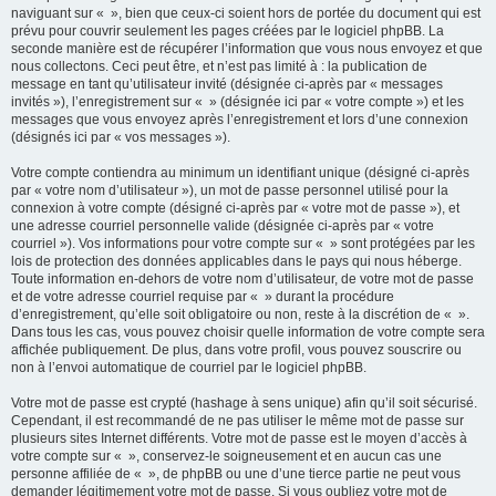
naviguant sur « », bien que ceux-ci soient hors de portée du document qui est
prévu pour couvrir seulement les pages créées par le logiciel phpBB. La
seconde manière est de récupérer l’information que vous nous envoyez et que
nous collectons. Ceci peut être, et n’est pas limité à : la publication de
message en tant qu’utilisateur invité (désignée ci-après par « messages
invités »), l’enregistrement sur « » (désignée ici par « votre compte ») et les
messages que vous envoyez après l’enregistrement et lors d’une connexion
(désignés ici par « vos messages »).
Votre compte contiendra au minimum un identifiant unique (désigné ci-après
par « votre nom d’utilisateur »), un mot de passe personnel utilisé pour la
connexion à votre compte (désigné ci-après par « votre mot de passe »), et
une adresse courriel personnelle valide (désignée ci-après par « votre
courriel »). Vos informations pour votre compte sur « » sont protégées par les
lois de protection des données applicables dans le pays qui nous héberge.
Toute information en-dehors de votre nom d’utilisateur, de votre mot de passe
et de votre adresse courriel requise par « » durant la procédure
d’enregistrement, qu’elle soit obligatoire ou non, reste à la discrétion de « ».
Dans tous les cas, vous pouvez choisir quelle information de votre compte sera
affichée publiquement. De plus, dans votre profil, vous pouvez souscrire ou
non à l’envoi automatique de courriel par le logiciel phpBB.
Votre mot de passe est crypté (hashage à sens unique) afin qu’il soit sécurisé.
Cependant, il est recommandé de ne pas utiliser le même mot de passe sur
plusieurs sites Internet différents. Votre mot de passe est le moyen d’accès à
votre compte sur « », conservez-le soigneusement et en aucun cas une
personne affiliée de « », de phpBB ou une d’une tierce partie ne peut vous
demander légitimement votre mot de passe. Si vous oubliez votre mot de