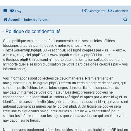
FAQ
S’enregistrer
Connexion
R
Accueil
Index du forum
e
- Politique de confidentialité
c
h
Cette politique explique en détail comment « » et ses sociétés affiliées
(désignés ci-après par « nous », « notre », « nos », « »,
e
« https://orientalp.fr/phpBB3 ») et phpBB (désigné ci-après par « ils », « eux »,
r
« leur », « logiciel phpBB », « www.phpbb.com », « phpBB Limited »,
« Équipes phpBB ») utilisent n’importe quelle information collectée pendant
c
n’importe quelle session d’utilisation de votre part (désignée ci-après par « vos
h
informations »).
e
Vos informations sont collectées de deux manières. Premièrement, en
r
naviguant sur « », le logiciel phpBB créera un certain nombre de cookies, qui
sont des petits fichiers textes téléchargés dans les fichiers temporaires du
navigateur Internet de votre ordinateur. Les deux premiers cookies ne
contiennent qu’un identifiant utilisateur (désigné ci-après par « user-id ») et un
identifiant de session invité (désigné ci-après par « session-id »), qui vous sont
automatiquement assignés par le logiciel phpBB. Un troisième cookie sera
créé une fois que vous naviguerez sur les sujets de « » et est utilisé pour
stocker les informations sur les sujets que vous avez lus, ce qui améliore votre
navigation sur le forum.
Nous pouvons également créer des cookies externes au logiciel phpBB tout en