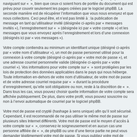
naviguant sur « », bien que ceux-ci soient hors de portée du document qui est
prévu pour couvrir seulement les pages créées par le logiciel phpBB. La
seconde manière est de récupérer l’information que vous nous envoyez et que
nous collectons. Ceci peut être, et n’est pas limité à : la publication de
message en tant qu’utilisateur invité (désignée ci-après par « messages
invités »), l’enregistrement sur « » (désignée ici par « votre compte ») et les
messages que vous envoyez après l’enregistrement et lors d’une connexion
(désignés ici par « vos messages »).
Votre compte contiendra au minimum un identifiant unique (désigné ci-après
par « votre nom d’utilisateur »), un mot de passe personnel utilisé pour la
connexion à votre compte (désigné ci-après par « votre mot de passe »), et
une adresse courriel personnelle valide (désignée ci-après par « votre
courriel »). Vos informations pour votre compte sur « » sont protégées par les
lois de protection des données applicables dans le pays qui nous héberge.
Toute information en-dehors de votre nom d’utilisateur, de votre mot de passe
et de votre adresse courriel requise par « » durant la procédure
d’enregistrement, qu’elle soit obligatoire ou non, reste à la discrétion de « ».
Dans tous les cas, vous pouvez choisir quelle information de votre compte sera
affichée publiquement. De plus, dans votre profil, vous pouvez souscrire ou
non à l’envoi automatique de courriel par le logiciel phpBB.
Votre mot de passe est crypté (hashage à sens unique) afin qu’il soit sécurisé.
Cependant, il est recommandé de ne pas utiliser le même mot de passe sur
plusieurs sites Internet différents. Votre mot de passe est le moyen d’accès à
votre compte sur « », conservez-le soigneusement et en aucun cas une
personne affiliée de « », de phpBB ou une d’une tierce partie ne peut vous
demander légitimement votre mot de passe. Si vous oubliez votre mot de