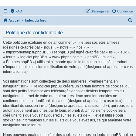
FAQ
S’enregistrer
Connexion
R
Accueil
Index du forum
e
- Politique de confidentialité
c
h
Cette politique explique en détail comment « » et ses sociétés affiliées
(désignés ci-après par « nous », « notre », « nos », « »,
e
« https://orientalp.fr/phpBB3 ») et phpBB (désigné ci-après par « ils », « eux »,
r
« leur », « logiciel phpBB », « www.phpbb.com », « phpBB Limited »,
« Équipes phpBB ») utilisent n’importe quelle information collectée pendant
c
n’importe quelle session d’utilisation de votre part (désignée ci-après par « vos
h
informations »).
e
Vos informations sont collectées de deux manières. Premièrement, en
r
naviguant sur « », le logiciel phpBB créera un certain nombre de cookies, qui
sont des petits fichiers textes téléchargés dans les fichiers temporaires du
navigateur Internet de votre ordinateur. Les deux premiers cookies ne
contiennent qu’un identifiant utilisateur (désigné ci-après par « user-id ») et un
identifiant de session invité (désigné ci-après par « session-id »), qui vous sont
automatiquement assignés par le logiciel phpBB. Un troisième cookie sera
créé une fois que vous naviguerez sur les sujets de « » et est utilisé pour
stocker les informations sur les sujets que vous avez lus, ce qui améliore votre
navigation sur le forum.
Nous pouvons également créer des cookies externes au logiciel phpBB tout en