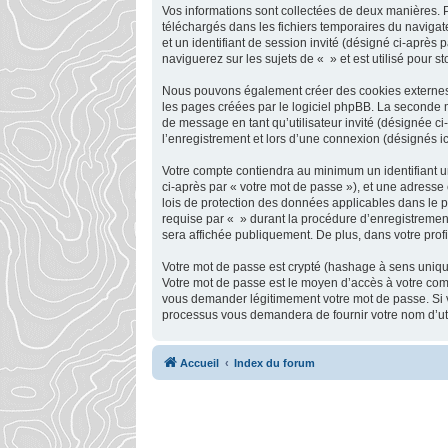
Vos informations sont collectées de deux manières. P
téléchargés dans les fichiers temporaires du navigate
et un identifiant de session invité (désigné ci-après
naviguerez sur les sujets de « » et est utilisé pour s
Nous pouvons également créer des cookies externes a
les pages créées par le logiciel phpBB. La seconde ma
de message en tant qu’utilisateur invité (désignée c
l’enregistrement et lors d’une connexion (désignés i
Votre compte contiendra au minimum un identifiant un
ci-après par « votre mot de passe »), et une adresse 
lois de protection des données applicables dans le p
requise par « » durant la procédure d’enregistrement,
sera affichée publiquement. De plus, dans votre profi
Votre mot de passe est crypté (hashage à sens unique)
Votre mot de passe est le moyen d’accès à votre com
vous demander légitimement votre mot de passe. Si vo
processus vous demandera de fournir votre nom d’util
Accueil
Index du forum