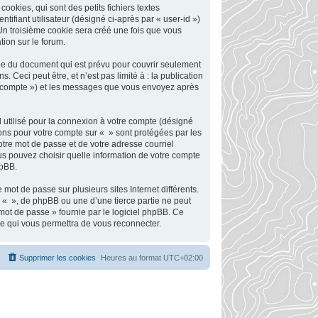
okies, qui sont des petits fichiers textes
tifiant utilisateur (désigné ci-après par « user-id »)
 Un troisième cookie sera créé une fois que vous
tion sur le forum.
ée du document qui est prévu pour couvrir seulement
Ceci peut être, et n’est pas limité à : la publication
tre compte ») et les messages que vous envoyez après
 utilisé pour la connexion à votre compte (désigné
tions pour votre compte sur « » sont protégées par les
otre mot de passe et de votre adresse courriel
ous pouvez choisir quelle information de votre compte
hpBB.
mot de passe sur plusieurs sites Internet différents.
 « », de phpBB ou une d’une tierce partie ne peut
mot de passe » fournie par le logiciel phpBB. Ce
se qui vous permettra de vous reconnecter.
Supprimer les cookies
Heures au format
UTC+02:00