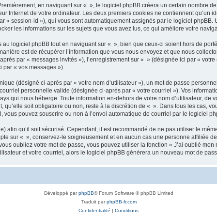
remièrement, en naviguant sur « », le logiciel phpBB créera un certain nombre de co
ur Internet de votre ordinateur. Les deux premiers cookies ne contiennent qu’un iden
 par « session-id »), qui vous sont automatiquement assignés par le logiciel phpBB.
tocker les informations sur les sujets que vous avez lus, ce qui améliore votre naviga
u logiciel phpBB tout en naviguant sur « », bien que ceux-ci soient hors de port
nière est de récupérer l’information que vous nous envoyez et que nous collectons. 
i-après par « messages invités »), l’enregistrement sur « » (désignée ici par « vo
ci par « vos messages »).
ique (désigné ci-après par « votre nom d’utilisateur »), un mot de passe personnel
courriel personnelle valide (désignée ci-après par « votre courriel »). Vos informa
ays qui nous héberge. Toute information en-dehors de votre nom d’utilisateur, de v
 qu’elle soit obligatoire ou non, reste à la discrétion de « ». Dans tous les cas, v
l, vous pouvez souscrire ou non à l’envoi automatique de courriel par le logiciel p
 afin qu’il soit sécurisé. Cependant, il est recommandé de ne pas utiliser le même 
pte sur « », conservez-le soigneusement et en aucun cas une personne affiliée de
us oubliez votre mot de passe, vous pouvez utiliser la fonction « J’ai oublié mon 
isateur et votre courriel, alors le logiciel phpBB générera un nouveau mot de pas
Développé par
phpBB
® Forum Software © phpBB Limited
Traduit par
phpBB-fr.com
Confidentialité
|
Conditions