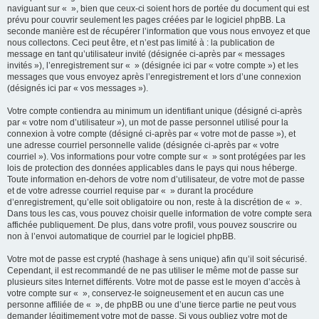
naviguant sur « », bien que ceux-ci soient hors de portée du document qui est
prévu pour couvrir seulement les pages créées par le logiciel phpBB. La
seconde manière est de récupérer l’information que vous nous envoyez et que
nous collectons. Ceci peut être, et n’est pas limité à : la publication de
message en tant qu’utilisateur invité (désignée ci-après par « messages
invités »), l’enregistrement sur « » (désignée ici par « votre compte ») et les
messages que vous envoyez après l’enregistrement et lors d’une connexion
(désignés ici par « vos messages »).
Votre compte contiendra au minimum un identifiant unique (désigné ci-après
par « votre nom d’utilisateur »), un mot de passe personnel utilisé pour la
connexion à votre compte (désigné ci-après par « votre mot de passe »), et
une adresse courriel personnelle valide (désignée ci-après par « votre
courriel »). Vos informations pour votre compte sur « » sont protégées par les
lois de protection des données applicables dans le pays qui nous héberge.
Toute information en-dehors de votre nom d’utilisateur, de votre mot de passe
et de votre adresse courriel requise par « » durant la procédure
d’enregistrement, qu’elle soit obligatoire ou non, reste à la discrétion de « ».
Dans tous les cas, vous pouvez choisir quelle information de votre compte sera
affichée publiquement. De plus, dans votre profil, vous pouvez souscrire ou
non à l’envoi automatique de courriel par le logiciel phpBB.
Votre mot de passe est crypté (hashage à sens unique) afin qu’il soit sécurisé.
Cependant, il est recommandé de ne pas utiliser le même mot de passe sur
plusieurs sites Internet différents. Votre mot de passe est le moyen d’accès à
votre compte sur « », conservez-le soigneusement et en aucun cas une
personne affiliée de « », de phpBB ou une d’une tierce partie ne peut vous
demander légitimement votre mot de passe. Si vous oubliez votre mot de