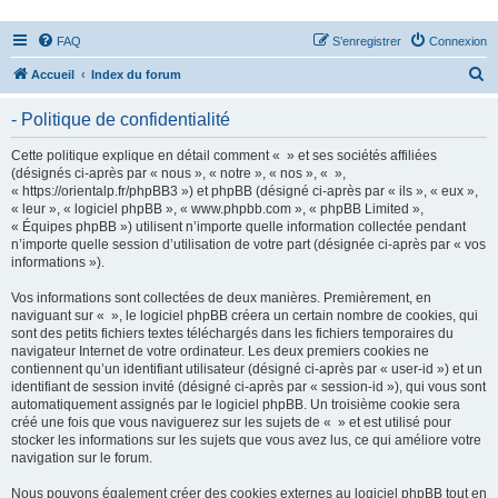
FAQ
S’enregistrer
Connexion
R
Accueil
Index du forum
e
- Politique de confidentialité
c
h
Cette politique explique en détail comment « » et ses sociétés affiliées
(désignés ci-après par « nous », « notre », « nos », « »,
e
« https://orientalp.fr/phpBB3 ») et phpBB (désigné ci-après par « ils », « eux »,
r
« leur », « logiciel phpBB », « www.phpbb.com », « phpBB Limited »,
« Équipes phpBB ») utilisent n’importe quelle information collectée pendant
c
n’importe quelle session d’utilisation de votre part (désignée ci-après par « vos
h
informations »).
e
Vos informations sont collectées de deux manières. Premièrement, en
r
naviguant sur « », le logiciel phpBB créera un certain nombre de cookies, qui
sont des petits fichiers textes téléchargés dans les fichiers temporaires du
navigateur Internet de votre ordinateur. Les deux premiers cookies ne
contiennent qu’un identifiant utilisateur (désigné ci-après par « user-id ») et un
identifiant de session invité (désigné ci-après par « session-id »), qui vous sont
automatiquement assignés par le logiciel phpBB. Un troisième cookie sera
créé une fois que vous naviguerez sur les sujets de « » et est utilisé pour
stocker les informations sur les sujets que vous avez lus, ce qui améliore votre
navigation sur le forum.
Nous pouvons également créer des cookies externes au logiciel phpBB tout en