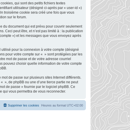
okies, qui sont des petits fichiers textes
tifiant utilisateur (désigné ci-après par « user-id »)
 Un troisième cookie sera créé une fois que vous
tion sur le forum.
ée du document qui est prévu pour couvrir seulement
Ceci peut être, et n’est pas limité à : la publication
tre compte ») et les messages que vous envoyez après
 utilisé pour la connexion à votre compte (désigné
tions pour votre compte sur « » sont protégées par les
otre mot de passe et de votre adresse courriel
ous pouvez choisir quelle information de votre compte
hpBB.
mot de passe sur plusieurs sites Internet différents.
 « », de phpBB ou une d’une tierce partie ne peut
mot de passe » fournie par le logiciel phpBB. Ce
se qui vous permettra de vous reconnecter.
Supprimer les cookies
Heures au format
UTC+02:00