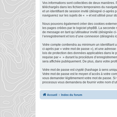
Vos informations sont collectées de deux manières. P
téléchargés dans les fichiers temporaires du navigate
et un identifiant de session invité (désigné ci-après
naviguerez sur les sujets de « » et est utilisé pour s
Nous pouvons également créer des cookies externes a
les pages créées par le logiciel phpBB. La seconde ma
de message en tant qu’utilisateur invité (désignée c
l’enregistrement et lors d’une connexion (désignés i
Votre compte contiendra au minimum un identifiant un
ci-après par « votre mot de passe »), et une adresse 
lois de protection des données applicables dans le p
requise par « » durant la procédure d’enregistrement,
sera affichée publiquement. De plus, dans votre profi
Votre mot de passe est crypté (hashage à sens unique)
Votre mot de passe est le moyen d’accès à votre com
vous demander légitimement votre mot de passe. Si vo
processus vous demandera de fournir votre nom d’util
Accueil
Index du forum