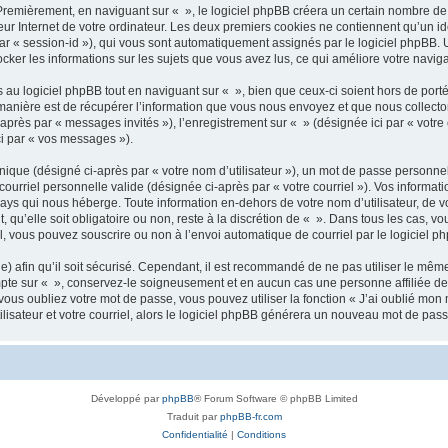
remièrement, en naviguant sur « », le logiciel phpBB créera un certain nombre de co
ur Internet de votre ordinateur. Les deux premiers cookies ne contiennent qu’un iden
 par « session-id »), qui vous sont automatiquement assignés par le logiciel phpBB.
tocker les informations sur les sujets que vous avez lus, ce qui améliore votre naviga
u logiciel phpBB tout en naviguant sur « », bien que ceux-ci soient hors de port
nière est de récupérer l’information que vous nous envoyez et que nous collectons. 
i-après par « messages invités »), l’enregistrement sur « » (désignée ici par « vo
ci par « vos messages »).
ique (désigné ci-après par « votre nom d’utilisateur »), un mot de passe personnel
courriel personnelle valide (désignée ci-après par « votre courriel »). Vos informa
ays qui nous héberge. Toute information en-dehors de votre nom d’utilisateur, de v
 qu’elle soit obligatoire ou non, reste à la discrétion de « ». Dans tous les cas, v
l, vous pouvez souscrire ou non à l’envoi automatique de courriel par le logiciel p
 afin qu’il soit sécurisé. Cependant, il est recommandé de ne pas utiliser le même 
pte sur « », conservez-le soigneusement et en aucun cas une personne affiliée de
us oubliez votre mot de passe, vous pouvez utiliser la fonction « J’ai oublié mon 
isateur et votre courriel, alors le logiciel phpBB générera un nouveau mot de pas
Développé par
phpBB
® Forum Software © phpBB Limited
Traduit par
phpBB-fr.com
Confidentialité
|
Conditions