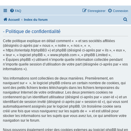
FAQ
S’enregistrer
Connexion
R
Accueil
Index du forum
e
- Politique de confidentialité
c
h
Cette politique explique en détail comment « » et ses sociétés affiliées
(désignés ci-après par « nous », « notre », « nos », « »,
e
« https://orientalp.fr/phpBB3 ») et phpBB (désigné ci-après par « ils », « eux »,
r
« leur », « logiciel phpBB », « www.phpbb.com », « phpBB Limited »,
« Équipes phpBB ») utilisent n’importe quelle information collectée pendant
c
n’importe quelle session d’utilisation de votre part (désignée ci-après par « vos
h
informations »).
e
Vos informations sont collectées de deux manières. Premièrement, en
r
naviguant sur « », le logiciel phpBB créera un certain nombre de cookies, qui
sont des petits fichiers textes téléchargés dans les fichiers temporaires du
navigateur Internet de votre ordinateur. Les deux premiers cookies ne
contiennent qu’un identifiant utilisateur (désigné ci-après par « user-id ») et un
identifiant de session invité (désigné ci-après par « session-id »), qui vous sont
automatiquement assignés par le logiciel phpBB. Un troisième cookie sera
créé une fois que vous naviguerez sur les sujets de « » et est utilisé pour
stocker les informations sur les sujets que vous avez lus, ce qui améliore votre
navigation sur le forum.
Nous pouvons également créer des cookies externes au logiciel phpBB tout en