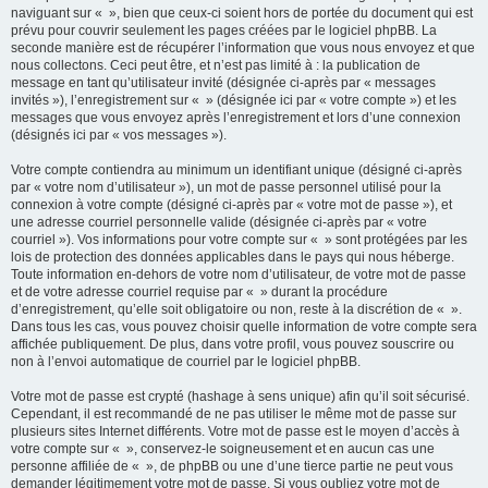
naviguant sur « », bien que ceux-ci soient hors de portée du document qui est
prévu pour couvrir seulement les pages créées par le logiciel phpBB. La
seconde manière est de récupérer l’information que vous nous envoyez et que
nous collectons. Ceci peut être, et n’est pas limité à : la publication de
message en tant qu’utilisateur invité (désignée ci-après par « messages
invités »), l’enregistrement sur « » (désignée ici par « votre compte ») et les
messages que vous envoyez après l’enregistrement et lors d’une connexion
(désignés ici par « vos messages »).
Votre compte contiendra au minimum un identifiant unique (désigné ci-après
par « votre nom d’utilisateur »), un mot de passe personnel utilisé pour la
connexion à votre compte (désigné ci-après par « votre mot de passe »), et
une adresse courriel personnelle valide (désignée ci-après par « votre
courriel »). Vos informations pour votre compte sur « » sont protégées par les
lois de protection des données applicables dans le pays qui nous héberge.
Toute information en-dehors de votre nom d’utilisateur, de votre mot de passe
et de votre adresse courriel requise par « » durant la procédure
d’enregistrement, qu’elle soit obligatoire ou non, reste à la discrétion de « ».
Dans tous les cas, vous pouvez choisir quelle information de votre compte sera
affichée publiquement. De plus, dans votre profil, vous pouvez souscrire ou
non à l’envoi automatique de courriel par le logiciel phpBB.
Votre mot de passe est crypté (hashage à sens unique) afin qu’il soit sécurisé.
Cependant, il est recommandé de ne pas utiliser le même mot de passe sur
plusieurs sites Internet différents. Votre mot de passe est le moyen d’accès à
votre compte sur « », conservez-le soigneusement et en aucun cas une
personne affiliée de « », de phpBB ou une d’une tierce partie ne peut vous
demander légitimement votre mot de passe. Si vous oubliez votre mot de