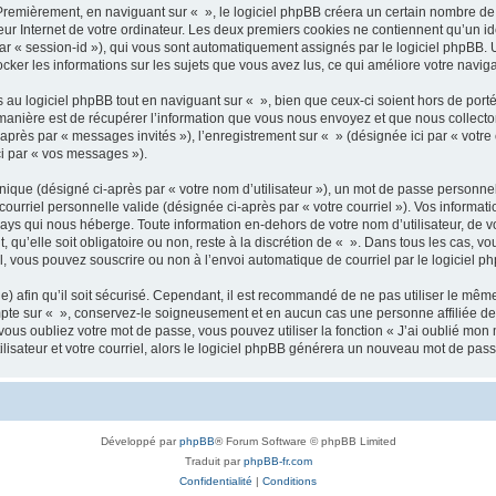
remièrement, en naviguant sur « », le logiciel phpBB créera un certain nombre de co
ur Internet de votre ordinateur. Les deux premiers cookies ne contiennent qu’un iden
 par « session-id »), qui vous sont automatiquement assignés par le logiciel phpBB.
tocker les informations sur les sujets que vous avez lus, ce qui améliore votre naviga
u logiciel phpBB tout en naviguant sur « », bien que ceux-ci soient hors de port
nière est de récupérer l’information que vous nous envoyez et que nous collectons. 
i-après par « messages invités »), l’enregistrement sur « » (désignée ici par « vo
ci par « vos messages »).
ique (désigné ci-après par « votre nom d’utilisateur »), un mot de passe personnel
courriel personnelle valide (désignée ci-après par « votre courriel »). Vos informa
ays qui nous héberge. Toute information en-dehors de votre nom d’utilisateur, de v
 qu’elle soit obligatoire ou non, reste à la discrétion de « ». Dans tous les cas, v
l, vous pouvez souscrire ou non à l’envoi automatique de courriel par le logiciel p
 afin qu’il soit sécurisé. Cependant, il est recommandé de ne pas utiliser le même 
pte sur « », conservez-le soigneusement et en aucun cas une personne affiliée de
us oubliez votre mot de passe, vous pouvez utiliser la fonction « J’ai oublié mon 
isateur et votre courriel, alors le logiciel phpBB générera un nouveau mot de pas
Développé par
phpBB
® Forum Software © phpBB Limited
Traduit par
phpBB-fr.com
Confidentialité
|
Conditions