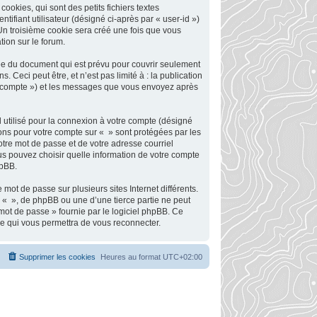
okies, qui sont des petits fichiers textes
tifiant utilisateur (désigné ci-après par « user-id »)
 Un troisième cookie sera créé une fois que vous
tion sur le forum.
ée du document qui est prévu pour couvrir seulement
Ceci peut être, et n’est pas limité à : la publication
tre compte ») et les messages que vous envoyez après
 utilisé pour la connexion à votre compte (désigné
tions pour votre compte sur « » sont protégées par les
otre mot de passe et de votre adresse courriel
ous pouvez choisir quelle information de votre compte
hpBB.
mot de passe sur plusieurs sites Internet différents.
 « », de phpBB ou une d’une tierce partie ne peut
mot de passe » fournie par le logiciel phpBB. Ce
se qui vous permettra de vous reconnecter.
Supprimer les cookies
Heures au format
UTC+02:00