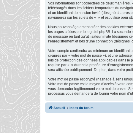
Vos informations sont collectées de deux manières. P
téléchargés dans les fichiers temporaires du navigate
et un identifiant de session invité (désigné ci-après
naviguerez sur les sujets de « » et est utilisé pour s
Nous pouvons également créer des cookies externes a
les pages créées par le logiciel phpBB. La seconde ma
de message en tant qu’utilisateur invité (désignée c
l’enregistrement et lors d’une connexion (désignés i
Votre compte contiendra au minimum un identifiant un
ci-après par « votre mot de passe »), et une adresse 
lois de protection des données applicables dans le p
requise par « » durant la procédure d’enregistrement,
sera affichée publiquement. De plus, dans votre profi
Votre mot de passe est crypté (hashage à sens unique)
Votre mot de passe est le moyen d’accès à votre com
vous demander légitimement votre mot de passe. Si vo
processus vous demandera de fournir votre nom d’util
Accueil
Index du forum