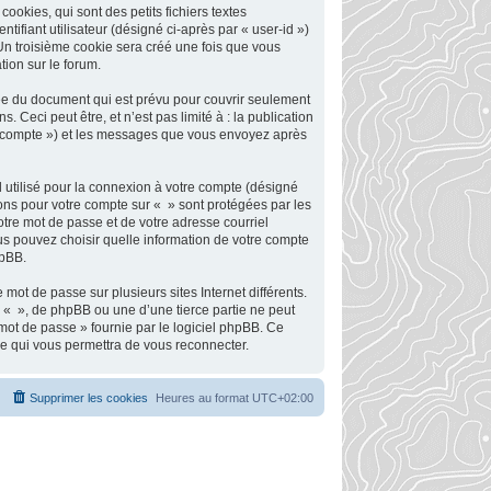
okies, qui sont des petits fichiers textes
tifiant utilisateur (désigné ci-après par « user-id »)
 Un troisième cookie sera créé une fois que vous
tion sur le forum.
ée du document qui est prévu pour couvrir seulement
Ceci peut être, et n’est pas limité à : la publication
tre compte ») et les messages que vous envoyez après
 utilisé pour la connexion à votre compte (désigné
tions pour votre compte sur « » sont protégées par les
otre mot de passe et de votre adresse courriel
ous pouvez choisir quelle information de votre compte
hpBB.
mot de passe sur plusieurs sites Internet différents.
 « », de phpBB ou une d’une tierce partie ne peut
mot de passe » fournie par le logiciel phpBB. Ce
se qui vous permettra de vous reconnecter.
Supprimer les cookies
Heures au format
UTC+02:00