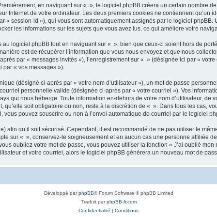
remièrement, en naviguant sur « », le logiciel phpBB créera un certain nombre de co
ur Internet de votre ordinateur. Les deux premiers cookies ne contiennent qu’un iden
 par « session-id »), qui vous sont automatiquement assignés par le logiciel phpBB.
tocker les informations sur les sujets que vous avez lus, ce qui améliore votre naviga
u logiciel phpBB tout en naviguant sur « », bien que ceux-ci soient hors de port
nière est de récupérer l’information que vous nous envoyez et que nous collectons. 
i-après par « messages invités »), l’enregistrement sur « » (désignée ici par « vo
ci par « vos messages »).
ique (désigné ci-après par « votre nom d’utilisateur »), un mot de passe personnel
courriel personnelle valide (désignée ci-après par « votre courriel »). Vos informa
ays qui nous héberge. Toute information en-dehors de votre nom d’utilisateur, de v
 qu’elle soit obligatoire ou non, reste à la discrétion de « ». Dans tous les cas, v
l, vous pouvez souscrire ou non à l’envoi automatique de courriel par le logiciel p
 afin qu’il soit sécurisé. Cependant, il est recommandé de ne pas utiliser le même 
pte sur « », conservez-le soigneusement et en aucun cas une personne affiliée de
us oubliez votre mot de passe, vous pouvez utiliser la fonction « J’ai oublié mon 
isateur et votre courriel, alors le logiciel phpBB générera un nouveau mot de pas
Développé par
phpBB
® Forum Software © phpBB Limited
Traduit par
phpBB-fr.com
Confidentialité
|
Conditions