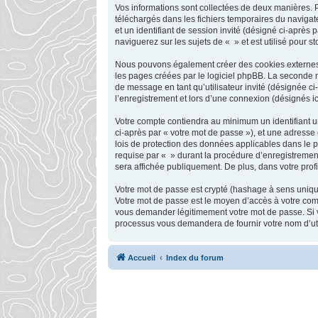
Vos informations sont collectées de deux manières. P
téléchargés dans les fichiers temporaires du navigate
et un identifiant de session invité (désigné ci-après
naviguerez sur les sujets de « » et est utilisé pour s
Nous pouvons également créer des cookies externes a
les pages créées par le logiciel phpBB. La seconde ma
de message en tant qu’utilisateur invité (désignée c
l’enregistrement et lors d’une connexion (désignés i
Votre compte contiendra au minimum un identifiant un
ci-après par « votre mot de passe »), et une adresse 
lois de protection des données applicables dans le p
requise par « » durant la procédure d’enregistrement,
sera affichée publiquement. De plus, dans votre profi
Votre mot de passe est crypté (hashage à sens unique)
Votre mot de passe est le moyen d’accès à votre com
vous demander légitimement votre mot de passe. Si vo
processus vous demandera de fournir votre nom d’util
Accueil
Index du forum