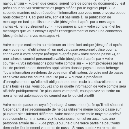
naviguant sur « », bien que ceux-ci soient hors de portée du document qui est
prévu pour couvrir seulement les pages créées par le logiciel phpBB. La
seconde manière est de récupérer l’information que vous nous envoyez et que
nous collectons. Ceci peut être, et n’est pas limité à : la publication de
message en tant qu’utilisateur invité (désignée ci-après par « messages
invités »), l’enregistrement sur « » (désignée ici par « votre compte ») et les
messages que vous envoyez après l’enregistrement et lors d’une connexion
(désignés ici par « vos messages »).
Votre compte contiendra au minimum un identifiant unique (désigné ci-après
par « votre nom d’utilisateur »), un mot de passe personnel utilisé pour la
connexion à votre compte (désigné ci-après par « votre mot de passe »), et
une adresse courriel personnelle valide (désignée ci-après par « votre
courriel »). Vos informations pour votre compte sur « » sont protégées par les
lois de protection des données applicables dans le pays qui nous héberge.
Toute information en-dehors de votre nom d’utilisateur, de votre mot de passe
et de votre adresse courriel requise par « » durant la procédure
d’enregistrement, qu’elle soit obligatoire ou non, reste à la discrétion de « ».
Dans tous les cas, vous pouvez choisir quelle information de votre compte sera
affichée publiquement. De plus, dans votre profil, vous pouvez souscrire ou
non à l’envoi automatique de courriel par le logiciel phpBB.
Votre mot de passe est crypté (hashage à sens unique) afin qu’il soit sécurisé.
Cependant, il est recommandé de ne pas utiliser le même mot de passe sur
plusieurs sites Internet différents. Votre mot de passe est le moyen d’accès à
votre compte sur « », conservez-le soigneusement et en aucun cas une
personne affiliée de « », de phpBB ou une d’une tierce partie ne peut vous
demander légitimement votre mot de passe. Si vous oubliez votre mot de