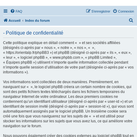
FAQ
S’enregistrer
Connexion
R
Accueil
Index du forum
e
- Politique de confidentialité
c
h
Cette politique explique en détail comment « » et ses sociétés affiliées
(désignés ci-après par « nous », « notre », « nos », « »,
e
« https://orientalp.fr/phpBB3 ») et phpBB (désigné ci-après par « ils », « eux »,
r
« leur », « logiciel phpBB », « www.phpbb.com », « phpBB Limited »,
« Équipes phpBB ») utilisent n’importe quelle information collectée pendant
c
n’importe quelle session d’utilisation de votre part (désignée ci-après par « vos
h
informations »).
e
Vos informations sont collectées de deux manières. Premièrement, en
r
naviguant sur « », le logiciel phpBB créera un certain nombre de cookies, qui
sont des petits fichiers textes téléchargés dans les fichiers temporaires du
navigateur Internet de votre ordinateur. Les deux premiers cookies ne
contiennent qu’un identifiant utilisateur (désigné ci-après par « user-id ») et un
identifiant de session invité (désigné ci-après par « session-id »), qui vous sont
automatiquement assignés par le logiciel phpBB. Un troisième cookie sera
créé une fois que vous naviguerez sur les sujets de « » et est utilisé pour
stocker les informations sur les sujets que vous avez lus, ce qui améliore votre
navigation sur le forum.
Nous pouvons également créer des cookies externes au logiciel phpBB tout en