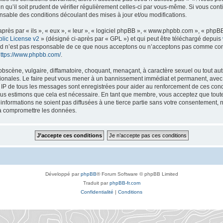
n qu’il soit prudent de vérifier régulièrement celles-ci par vous-même. Si vous con
nsable des conditions découlant des mises à jour et/ou modifications.
ès par « ils », « eux », « leur », « logiciel phpBB », « www.phpbb.com », « phpBB 
lic License v2
» (désigné ci-après par « GPL ») et qui peut être téléchargé depuis
ted n’est pas responsable de ce que nous acceptons ou n’acceptons pas comme co
ttps://www.phpbb.com/
.
bscène, vulgaire, diffamatoire, choquant, menaçant, à caractère sexuel ou tout autr
tionales. Le faire peut vous mener à un bannissement immédiat et permanent, avec u
s IP de tous les messages sont enregistrées pour aider au renforcement de ces con
nous estimons que cela est nécessaire. En tant que membre, vous acceptez que toute
nformations ne soient pas diffusées à une tierce partie sans votre consentement, 
 à compromettre les données.
Développé par
phpBB
® Forum Software © phpBB Limited
Traduit par
phpBB-fr.com
Confidentialité
|
Conditions