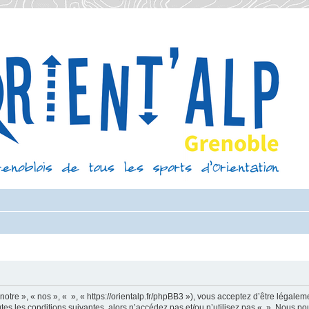
otre », « nos », « », « https://orientalp.fr/phpBB3 »), vous acceptez d’être légale
es les conditions suivantes, alors n’accédez pas et/ou n’utilisez pas « ». Nous po