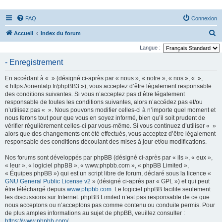
FAQ
Connexion
R
Accueil
Index du forum
e
Langue :
c
- Enregistrement
h
En accédant à « » (désigné ci-après par « nous », « notre », « nos », « »,
e
« https://orientalp.fr/phpBB3 »), vous acceptez d’être légalement responsable
r
des conditions suivantes. Si vous n’acceptez pas d’être légalement
responsable de toutes les conditions suivantes, alors n’accédez pas et/ou
c
n’utilisez pas « ». Nous pouvons modifier celles-ci à n’importe quel moment et
h
nous ferons tout pour que vous en soyez informé, bien qu’il soit prudent de
vérifier régulièrement celles-ci par vous-même. Si vous continuez d’utiliser « »
e
alors que des changements ont été effectués, vous acceptez d’être légalement
r
responsable des conditions découlant des mises à jour et/ou modifications.
Nos forums sont développés par phpBB (désigné ci-après par « ils », « eux »,
« leur », « logiciel phpBB », « www.phpbb.com », « phpBB Limited »,
« Équipes phpBB ») qui est un script libre de forum, déclaré sous la licence «
GNU General Public License v2
» (désigné ci-après par « GPL ») et qui peut
être téléchargé depuis
www.phpbb.com
. Le logiciel phpBB facilite seulement
les discussions sur Internet. phpBB Limited n’est pas responsable de ce que
nous acceptons ou n’acceptons pas comme contenu ou conduite permis. Pour
de plus amples informations au sujet de phpBB, veuillez consulter :
https://www.phpbb.com/
.