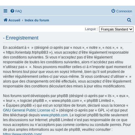
FAQ
Connexion
R
Accueil
Index du forum
e
Langue :
c
- Enregistrement
h
En accédant à « » (désigné ci-après par « nous », « notre », « nos », « »,
e
« https://orientalp.fr/phpBB3 »), vous acceptez d’être légalement responsable
r
des conditions suivantes. Si vous n’acceptez pas d’être légalement
responsable de toutes les conditions suivantes, alors n’accédez pas et/ou
c
n’utilisez pas « ». Nous pouvons modifier celles-ci à n’importe quel moment et
h
nous ferons tout pour que vous en soyez informé, bien qu’il soit prudent de
vérifier régulièrement celles-ci par vous-même. Si vous continuez d’utiliser « »
e
alors que des changements ont été effectués, vous acceptez d’être légalement
r
responsable des conditions découlant des mises à jour et/ou modifications.
Nos forums sont développés par phpBB (désigné ci-après par « ils », « eux »,
« leur », « logiciel phpBB », « www.phpbb.com », « phpBB Limited »,
« Équipes phpBB ») qui est un script libre de forum, déclaré sous la licence «
GNU General Public License v2
» (désigné ci-après par « GPL ») et qui peut
être téléchargé depuis
www.phpbb.com
. Le logiciel phpBB facilite seulement
les discussions sur Internet. phpBB Limited n’est pas responsable de ce que
nous acceptons ou n’acceptons pas comme contenu ou conduite permis. Pour
de plus amples informations au sujet de phpBB, veuillez consulter :
https://www.phpbb.com/
.