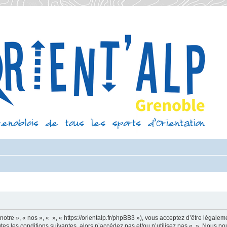
otre », « nos », « », « https://orientalp.fr/phpBB3 »), vous acceptez d’être légale
es les conditions suivantes, alors n’accédez pas et/ou n’utilisez pas « ». Nous po