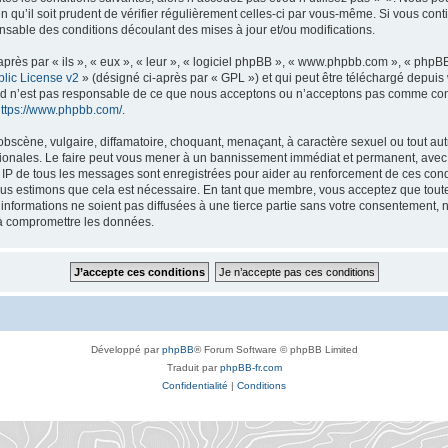
n qu’il soit prudent de vérifier régulièrement celles-ci par vous-même. Si vous con
nsable des conditions découlant des mises à jour et/ou modifications.
ès par « ils », « eux », « leur », « logiciel phpBB », « www.phpbb.com », « phpBB 
lic License v2
» (désigné ci-après par « GPL ») et qui peut être téléchargé depuis
ted n’est pas responsable de ce que nous acceptons ou n’acceptons pas comme co
ttps://www.phpbb.com/
.
bscène, vulgaire, diffamatoire, choquant, menaçant, à caractère sexuel ou tout autr
tionales. Le faire peut vous mener à un bannissement immédiat et permanent, avec u
s IP de tous les messages sont enregistrées pour aider au renforcement de ces con
nous estimons que cela est nécessaire. En tant que membre, vous acceptez que toute
nformations ne soient pas diffusées à une tierce partie sans votre consentement, 
 à compromettre les données.
Développé par
phpBB
® Forum Software © phpBB Limited
Traduit par
phpBB-fr.com
Confidentialité
|
Conditions