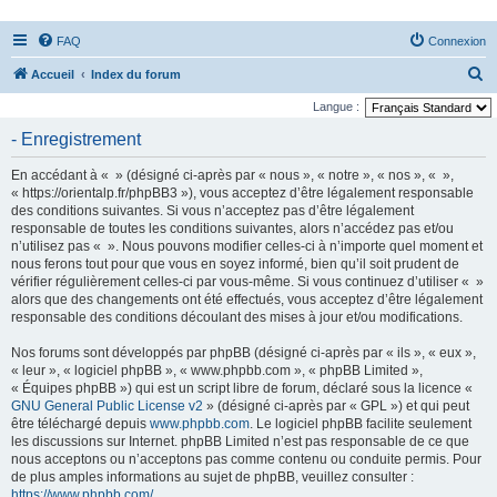
FAQ
Connexion
R
Accueil
Index du forum
e
Langue :
c
- Enregistrement
h
En accédant à « » (désigné ci-après par « nous », « notre », « nos », « »,
e
« https://orientalp.fr/phpBB3 »), vous acceptez d’être légalement responsable
r
des conditions suivantes. Si vous n’acceptez pas d’être légalement
responsable de toutes les conditions suivantes, alors n’accédez pas et/ou
c
n’utilisez pas « ». Nous pouvons modifier celles-ci à n’importe quel moment et
h
nous ferons tout pour que vous en soyez informé, bien qu’il soit prudent de
vérifier régulièrement celles-ci par vous-même. Si vous continuez d’utiliser « »
e
alors que des changements ont été effectués, vous acceptez d’être légalement
r
responsable des conditions découlant des mises à jour et/ou modifications.
Nos forums sont développés par phpBB (désigné ci-après par « ils », « eux »,
« leur », « logiciel phpBB », « www.phpbb.com », « phpBB Limited »,
« Équipes phpBB ») qui est un script libre de forum, déclaré sous la licence «
GNU General Public License v2
» (désigné ci-après par « GPL ») et qui peut
être téléchargé depuis
www.phpbb.com
. Le logiciel phpBB facilite seulement
les discussions sur Internet. phpBB Limited n’est pas responsable de ce que
nous acceptons ou n’acceptons pas comme contenu ou conduite permis. Pour
de plus amples informations au sujet de phpBB, veuillez consulter :
https://www.phpbb.com/
.