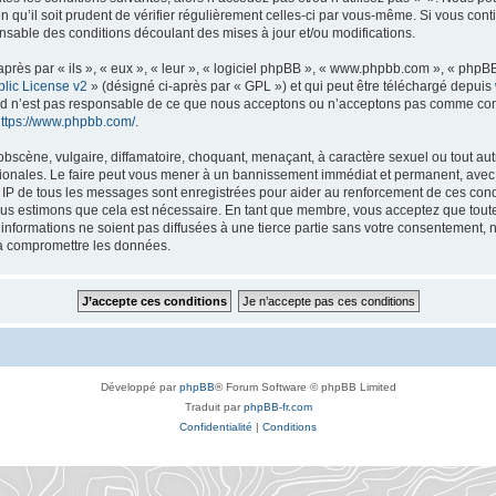
n qu’il soit prudent de vérifier régulièrement celles-ci par vous-même. Si vous con
nsable des conditions découlant des mises à jour et/ou modifications.
ès par « ils », « eux », « leur », « logiciel phpBB », « www.phpbb.com », « phpBB 
lic License v2
» (désigné ci-après par « GPL ») et qui peut être téléchargé depuis
ted n’est pas responsable de ce que nous acceptons ou n’acceptons pas comme co
ttps://www.phpbb.com/
.
bscène, vulgaire, diffamatoire, choquant, menaçant, à caractère sexuel ou tout autr
tionales. Le faire peut vous mener à un bannissement immédiat et permanent, avec u
s IP de tous les messages sont enregistrées pour aider au renforcement de ces con
nous estimons que cela est nécessaire. En tant que membre, vous acceptez que toute
nformations ne soient pas diffusées à une tierce partie sans votre consentement, 
 à compromettre les données.
Développé par
phpBB
® Forum Software © phpBB Limited
Traduit par
phpBB-fr.com
Confidentialité
|
Conditions