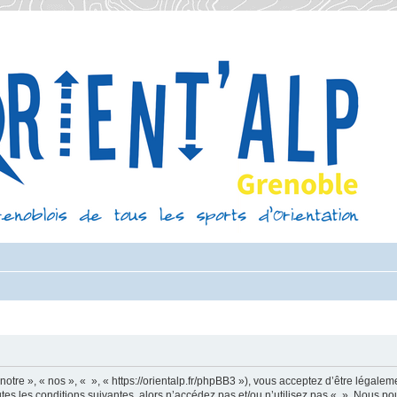
otre », « nos », « », « https://orientalp.fr/phpBB3 »), vous acceptez d’être légale
es les conditions suivantes, alors n’accédez pas et/ou n’utilisez pas « ». Nous po