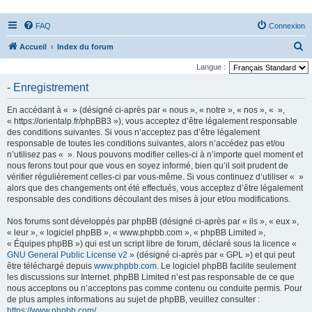
FAQ
Connexion
R
Accueil
Index du forum
e
Langue :
c
- Enregistrement
h
En accédant à « » (désigné ci-après par « nous », « notre », « nos », « »,
e
« https://orientalp.fr/phpBB3 »), vous acceptez d’être légalement responsable
r
des conditions suivantes. Si vous n’acceptez pas d’être légalement
responsable de toutes les conditions suivantes, alors n’accédez pas et/ou
c
n’utilisez pas « ». Nous pouvons modifier celles-ci à n’importe quel moment et
h
nous ferons tout pour que vous en soyez informé, bien qu’il soit prudent de
vérifier régulièrement celles-ci par vous-même. Si vous continuez d’utiliser « »
e
alors que des changements ont été effectués, vous acceptez d’être légalement
r
responsable des conditions découlant des mises à jour et/ou modifications.
Nos forums sont développés par phpBB (désigné ci-après par « ils », « eux »,
« leur », « logiciel phpBB », « www.phpbb.com », « phpBB Limited »,
« Équipes phpBB ») qui est un script libre de forum, déclaré sous la licence «
GNU General Public License v2
» (désigné ci-après par « GPL ») et qui peut
être téléchargé depuis
www.phpbb.com
. Le logiciel phpBB facilite seulement
les discussions sur Internet. phpBB Limited n’est pas responsable de ce que
nous acceptons ou n’acceptons pas comme contenu ou conduite permis. Pour
de plus amples informations au sujet de phpBB, veuillez consulter :
https://www.phpbb.com/
.