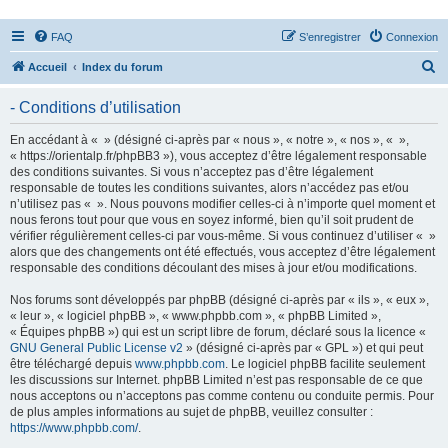
FAQ
S’enregistrer
Connexion
R
Accueil
Index du forum
e
- Conditions d’utilisation
c
h
En accédant à « » (désigné ci-après par « nous », « notre », « nos », « »,
« https://orientalp.fr/phpBB3 »), vous acceptez d’être légalement responsable
e
des conditions suivantes. Si vous n’acceptez pas d’être légalement
r
responsable de toutes les conditions suivantes, alors n’accédez pas et/ou
n’utilisez pas « ». Nous pouvons modifier celles-ci à n’importe quel moment et
c
nous ferons tout pour que vous en soyez informé, bien qu’il soit prudent de
h
vérifier régulièrement celles-ci par vous-même. Si vous continuez d’utiliser « »
alors que des changements ont été effectués, vous acceptez d’être légalement
e
responsable des conditions découlant des mises à jour et/ou modifications.
r
Nos forums sont développés par phpBB (désigné ci-après par « ils », « eux »,
« leur », « logiciel phpBB », « www.phpbb.com », « phpBB Limited »,
« Équipes phpBB ») qui est un script libre de forum, déclaré sous la licence «
GNU General Public License v2
» (désigné ci-après par « GPL ») et qui peut
être téléchargé depuis
www.phpbb.com
. Le logiciel phpBB facilite seulement
les discussions sur Internet. phpBB Limited n’est pas responsable de ce que
nous acceptons ou n’acceptons pas comme contenu ou conduite permis. Pour
de plus amples informations au sujet de phpBB, veuillez consulter :
https://www.phpbb.com/
.