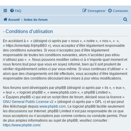
FAQ
S’enregistrer
Connexion
R
Accueil
Index du forum
e
- Conditions d’utilisation
c
h
En accédant à « » (désigné ci-après par « nous », « notre », « nos », « »,
« https://orientalp.fr/phpBB3 »), vous acceptez d’être légalement responsable
e
des conditions suivantes. Si vous n’acceptez pas d’être légalement
r
responsable de toutes les conditions suivantes, alors n’accédez pas et/ou
n’utilisez pas « ». Nous pouvons modifier celles-ci à n’importe quel moment et
c
nous ferons tout pour que vous en soyez informé, bien qu’il soit prudent de
h
vérifier régulièrement celles-ci par vous-même. Si vous continuez d’utiliser « »
alors que des changements ont été effectués, vous acceptez d’être légalement
e
responsable des conditions découlant des mises à jour et/ou modifications.
r
Nos forums sont développés par phpBB (désigné ci-après par « ils », « eux »,
« leur », « logiciel phpBB », « www.phpbb.com », « phpBB Limited »,
« Équipes phpBB ») qui est un script libre de forum, déclaré sous la licence «
GNU General Public License v2
» (désigné ci-après par « GPL ») et qui peut
être téléchargé depuis
www.phpbb.com
. Le logiciel phpBB facilite seulement
les discussions sur Internet. phpBB Limited n’est pas responsable de ce que
nous acceptons ou n’acceptons pas comme contenu ou conduite permis. Pour
de plus amples informations au sujet de phpBB, veuillez consulter :
https://www.phpbb.com/
.