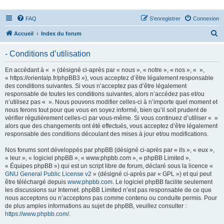
FAQ
S’enregistrer
Connexion
R
Accueil
Index du forum
e
- Conditions d’utilisation
c
h
En accédant à « » (désigné ci-après par « nous », « notre », « nos », « »,
« https://orientalp.fr/phpBB3 »), vous acceptez d’être légalement responsable
e
des conditions suivantes. Si vous n’acceptez pas d’être légalement
r
responsable de toutes les conditions suivantes, alors n’accédez pas et/ou
n’utilisez pas « ». Nous pouvons modifier celles-ci à n’importe quel moment et
c
nous ferons tout pour que vous en soyez informé, bien qu’il soit prudent de
h
vérifier régulièrement celles-ci par vous-même. Si vous continuez d’utiliser « »
alors que des changements ont été effectués, vous acceptez d’être légalement
e
responsable des conditions découlant des mises à jour et/ou modifications.
r
Nos forums sont développés par phpBB (désigné ci-après par « ils », « eux »,
« leur », « logiciel phpBB », « www.phpbb.com », « phpBB Limited »,
« Équipes phpBB ») qui est un script libre de forum, déclaré sous la licence «
GNU General Public License v2
» (désigné ci-après par « GPL ») et qui peut
être téléchargé depuis
www.phpbb.com
. Le logiciel phpBB facilite seulement
les discussions sur Internet. phpBB Limited n’est pas responsable de ce que
nous acceptons ou n’acceptons pas comme contenu ou conduite permis. Pour
de plus amples informations au sujet de phpBB, veuillez consulter :
https://www.phpbb.com/
.