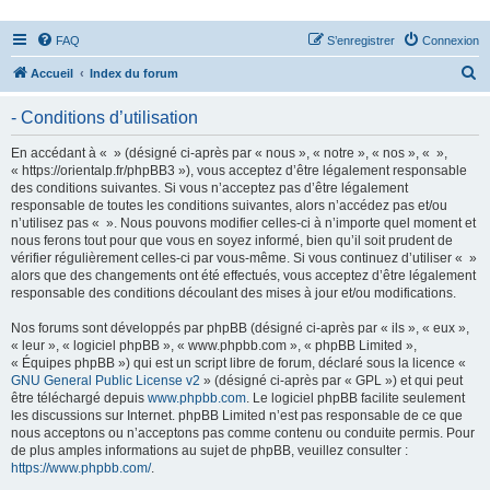
FAQ
S’enregistrer
Connexion
R
Accueil
Index du forum
e
- Conditions d’utilisation
c
h
En accédant à « » (désigné ci-après par « nous », « notre », « nos », « »,
« https://orientalp.fr/phpBB3 »), vous acceptez d’être légalement responsable
e
des conditions suivantes. Si vous n’acceptez pas d’être légalement
r
responsable de toutes les conditions suivantes, alors n’accédez pas et/ou
n’utilisez pas « ». Nous pouvons modifier celles-ci à n’importe quel moment et
c
nous ferons tout pour que vous en soyez informé, bien qu’il soit prudent de
h
vérifier régulièrement celles-ci par vous-même. Si vous continuez d’utiliser « »
alors que des changements ont été effectués, vous acceptez d’être légalement
e
responsable des conditions découlant des mises à jour et/ou modifications.
r
Nos forums sont développés par phpBB (désigné ci-après par « ils », « eux »,
« leur », « logiciel phpBB », « www.phpbb.com », « phpBB Limited »,
« Équipes phpBB ») qui est un script libre de forum, déclaré sous la licence «
GNU General Public License v2
» (désigné ci-après par « GPL ») et qui peut
être téléchargé depuis
www.phpbb.com
. Le logiciel phpBB facilite seulement
les discussions sur Internet. phpBB Limited n’est pas responsable de ce que
nous acceptons ou n’acceptons pas comme contenu ou conduite permis. Pour
de plus amples informations au sujet de phpBB, veuillez consulter :
https://www.phpbb.com/
.