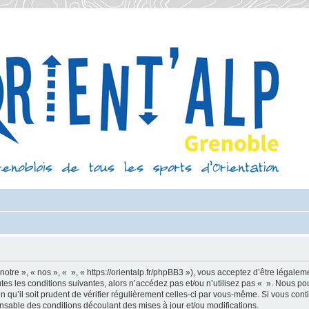
otre », « nos », « », « https://orientalp.fr/phpBB3 »), vous acceptez d’être légale
es les conditions suivantes, alors n’accédez pas et/ou n’utilisez pas « ». Nous po
n qu’il soit prudent de vérifier régulièrement celles-ci par vous-même. Si vous con
nsable des conditions découlant des mises à jour et/ou modifications.