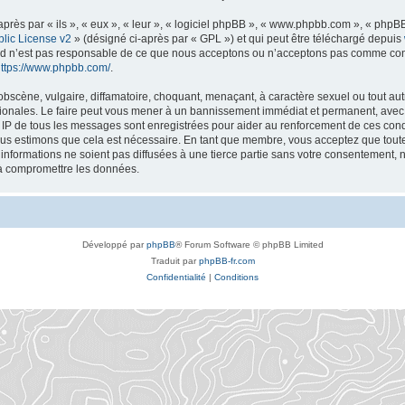
ès par « ils », « eux », « leur », « logiciel phpBB », « www.phpbb.com », « phpBB 
lic License v2
» (désigné ci-après par « GPL ») et qui peut être téléchargé depuis
ted n’est pas responsable de ce que nous acceptons ou n’acceptons pas comme co
ttps://www.phpbb.com/
.
bscène, vulgaire, diffamatoire, choquant, menaçant, à caractère sexuel ou tout autr
tionales. Le faire peut vous mener à un bannissement immédiat et permanent, avec u
s IP de tous les messages sont enregistrées pour aider au renforcement de ces con
nous estimons que cela est nécessaire. En tant que membre, vous acceptez que toute
nformations ne soient pas diffusées à une tierce partie sans votre consentement, 
 à compromettre les données.
Développé par
phpBB
® Forum Software © phpBB Limited
Traduit par
phpBB-fr.com
Confidentialité
|
Conditions