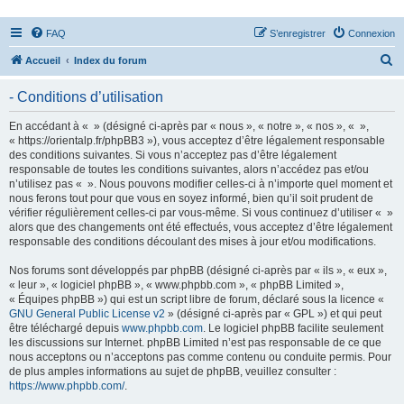
FAQ
S’enregistrer
Connexion
R
Accueil
Index du forum
e
- Conditions d’utilisation
c
h
En accédant à « » (désigné ci-après par « nous », « notre », « nos », « »,
« https://orientalp.fr/phpBB3 »), vous acceptez d’être légalement responsable
e
des conditions suivantes. Si vous n’acceptez pas d’être légalement
r
responsable de toutes les conditions suivantes, alors n’accédez pas et/ou
n’utilisez pas « ». Nous pouvons modifier celles-ci à n’importe quel moment et
c
nous ferons tout pour que vous en soyez informé, bien qu’il soit prudent de
h
vérifier régulièrement celles-ci par vous-même. Si vous continuez d’utiliser « »
alors que des changements ont été effectués, vous acceptez d’être légalement
e
responsable des conditions découlant des mises à jour et/ou modifications.
r
Nos forums sont développés par phpBB (désigné ci-après par « ils », « eux »,
« leur », « logiciel phpBB », « www.phpbb.com », « phpBB Limited »,
« Équipes phpBB ») qui est un script libre de forum, déclaré sous la licence «
GNU General Public License v2
» (désigné ci-après par « GPL ») et qui peut
être téléchargé depuis
www.phpbb.com
. Le logiciel phpBB facilite seulement
les discussions sur Internet. phpBB Limited n’est pas responsable de ce que
nous acceptons ou n’acceptons pas comme contenu ou conduite permis. Pour
de plus amples informations au sujet de phpBB, veuillez consulter :
https://www.phpbb.com/
.