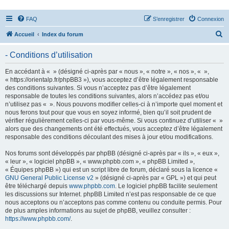
FAQ
S’enregistrer
Connexion
R
Accueil
Index du forum
e
- Conditions d’utilisation
c
h
En accédant à « » (désigné ci-après par « nous », « notre », « nos », « »,
« https://orientalp.fr/phpBB3 »), vous acceptez d’être légalement responsable
e
des conditions suivantes. Si vous n’acceptez pas d’être légalement
r
responsable de toutes les conditions suivantes, alors n’accédez pas et/ou
n’utilisez pas « ». Nous pouvons modifier celles-ci à n’importe quel moment et
c
nous ferons tout pour que vous en soyez informé, bien qu’il soit prudent de
h
vérifier régulièrement celles-ci par vous-même. Si vous continuez d’utiliser « »
alors que des changements ont été effectués, vous acceptez d’être légalement
e
responsable des conditions découlant des mises à jour et/ou modifications.
r
Nos forums sont développés par phpBB (désigné ci-après par « ils », « eux »,
« leur », « logiciel phpBB », « www.phpbb.com », « phpBB Limited »,
« Équipes phpBB ») qui est un script libre de forum, déclaré sous la licence «
GNU General Public License v2
» (désigné ci-après par « GPL ») et qui peut
être téléchargé depuis
www.phpbb.com
. Le logiciel phpBB facilite seulement
les discussions sur Internet. phpBB Limited n’est pas responsable de ce que
nous acceptons ou n’acceptons pas comme contenu ou conduite permis. Pour
de plus amples informations au sujet de phpBB, veuillez consulter :
https://www.phpbb.com/
.