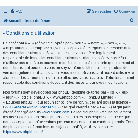
FAQ
S’enregistrer
Connexion
R
Accueil
Index du forum
e
- Conditions d’utilisation
c
h
En accédant à « » (désigné ci-après par « nous », « notre », « nos », « »,
« https://orientalp.fr/phpBB3 »), vous acceptez d’être légalement responsable
e
des conditions suivantes. Si vous n’acceptez pas d’être légalement
r
responsable de toutes les conditions suivantes, alors n’accédez pas et/ou
n’utilisez pas « ». Nous pouvons modifier celles-ci à n’importe quel moment et
c
nous ferons tout pour que vous en soyez informé, bien qu’il soit prudent de
h
vérifier régulièrement celles-ci par vous-même. Si vous continuez d’utiliser « »
alors que des changements ont été effectués, vous acceptez d’être légalement
e
responsable des conditions découlant des mises à jour et/ou modifications.
r
Nos forums sont développés par phpBB (désigné ci-après par « ils », « eux »,
« leur », « logiciel phpBB », « www.phpbb.com », « phpBB Limited »,
« Équipes phpBB ») qui est un script libre de forum, déclaré sous la licence «
GNU General Public License v2
» (désigné ci-après par « GPL ») et qui peut
être téléchargé depuis
www.phpbb.com
. Le logiciel phpBB facilite seulement
les discussions sur Internet. phpBB Limited n’est pas responsable de ce que
nous acceptons ou n’acceptons pas comme contenu ou conduite permis. Pour
de plus amples informations au sujet de phpBB, veuillez consulter :
https://www.phpbb.com/
.