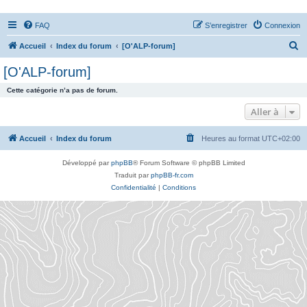
FAQ
S’enregistrer
Connexion
R
Accueil
Index du forum
[O'ALP-forum]
e
[O'ALP-forum]
c
Cette catégorie n’a pas de forum.
h
Aller à
e
r
Accueil
Index du forum
Heures au format
UTC+02:00
c
h
Développé par
phpBB
® Forum Software © phpBB Limited
Traduit par
phpBB-fr.com
e
Confidentialité
|
Conditions
r